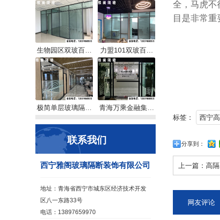
全，马虎不
目是非常重
生物园区双玻百…
力盟101双玻百…
极简单层玻璃隔…
青海万乘金融集…
标签：
西宁高
联系我们
分享到：
西宁雅阁玻璃隔断装饰有限公司
上一篇：
高隔
地址：青海省西宁市城东区经济技术开发
区八一东路33号
网友评论
电话：13897659970