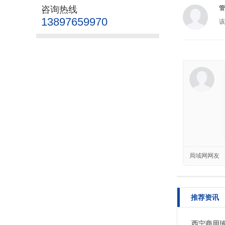
咨询热线
管
13897659970
该
局域网网友
推荐资讯
西宁商用