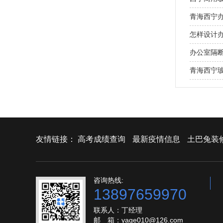
青海西宁
怎样设计
办公室隔
青海西宁
友情链接：
高考成绩查询
最新疫情信息
土巴兔装
咨询热线:
13897659970
联系人：丁经理
邮 箱：yage010@126.com