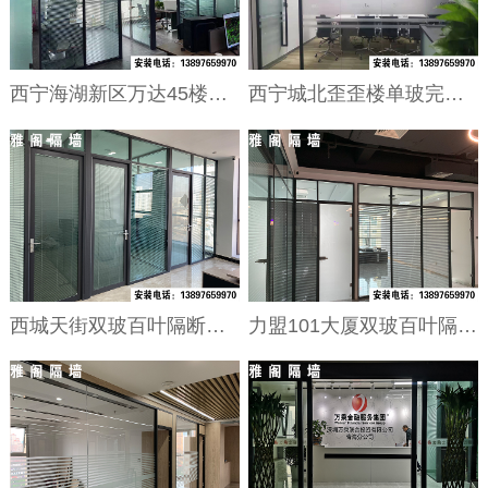
西宁海湖新区万达45楼完工！
西宁城北歪歪楼单玻完工！
西城天街双玻百叶隔断完工
力盟101大厦双玻百叶隔断完工